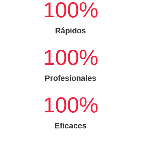
100
%
Rápidos
100
%
Profesionales
100
%
Eficaces