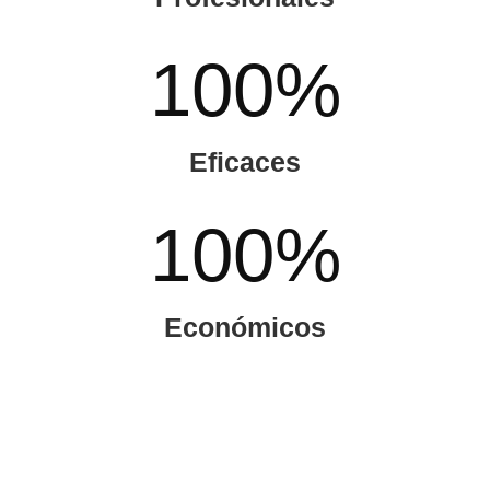
100
%
Eficaces
100
%
Económicos